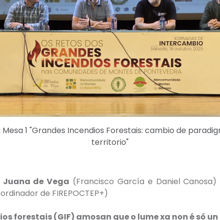
a Mesa 1 "Grandes Incendios Forestais: cambio de paradig
territorio"
n Juana de Vega
(Francisco García e Daniel Canosa)
oordinador de FIREPOCTEP+)
os forestais (GIF) amosan que o lume xa non é só un