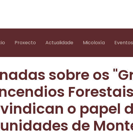
cio
Proxecto
Actualidade
Micoloxía
Eventos
rnadas sobre os "G
Incendios Forestais
ivindican o papel 
nidades de Mont