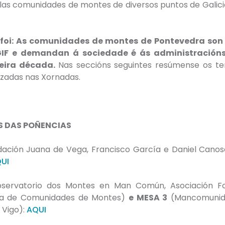
as comunidades de montes de diversos puntos de Galici
l foi: As comunidades de montes de Pontevedra son
GIF e demandan á sociedade é ás administracións 
deira década.
Nas seccións seguintes resúmense os t
izadas nas Xornadas.
S DAS POÑENCIAS
dación Juana de Vega, Francisco García e Daniel Canosa
UI
ervatorio dos Montes en Man Común, Asociación For
ga de Comunidades de Montes)
e MESA 3
(Mancomunida
 Vigo):
AQUI