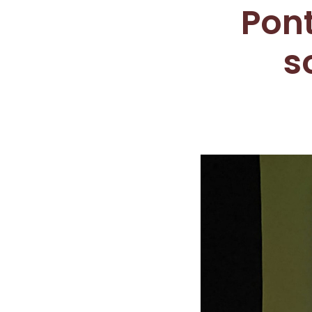
Pon
s