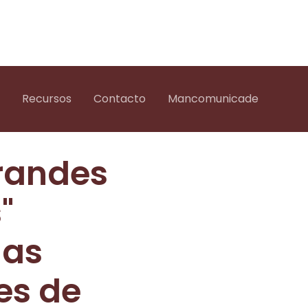
Recursos
Contacto
Mancomunicade
randes
"
das
es de