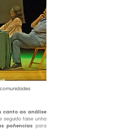
ancomunidades
 canto ao análise
e seguido faise unha
as poñencias
para