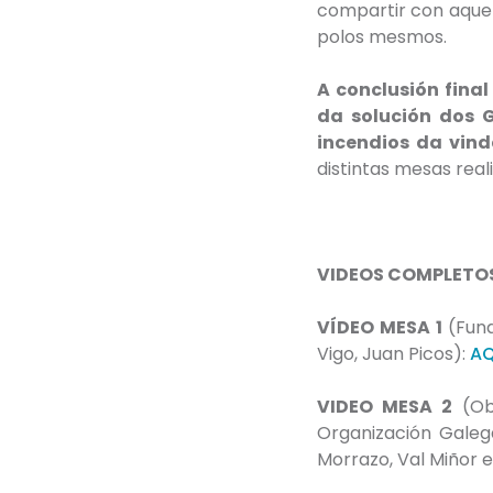
compartir con aquel
polos mesmos.
A conclusión fina
da solución dos 
incendios da vin
distintas mesas real
VIDEOS COMPLETO
VÍDEO MESA 1
(Fun
Vigo, Juan Picos):
AQ
VIDEO MESA 2
(Obs
Organización Gale
Morrazo, Val Miñor e