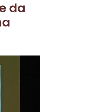
e da
ma