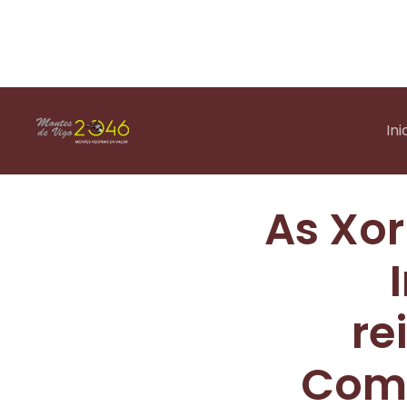
Ini
As Xo
re
Comu