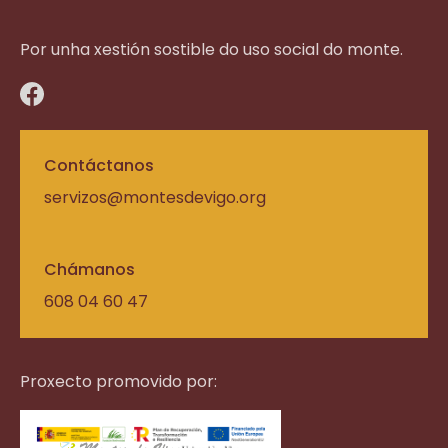
Por unha xestión sostible do uso social do monte.
Contáctanos
servizos@montesdevigo.org
Chámanos
608 04 60 47
Proxecto promovido por: