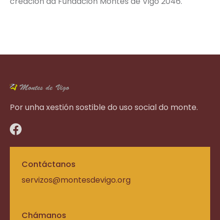
creación da Fundación Montes de Vigo 2046.
Por unha xestión sostible do uso social do monte.
Contáctanos
servizos@montesdevigo.org
Chámanos