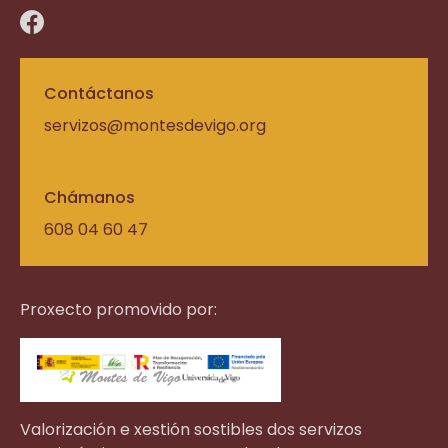
Contáctanos
servizos@montesdevigo.org
Chámanos
608 04 60 47
Proxecto promovido por:
Valorización e xestión sostibles dos servizos