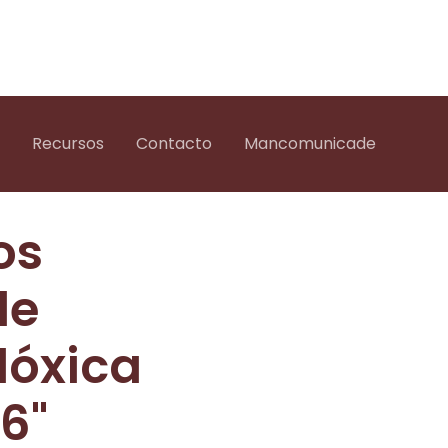
Recursos
Contacto
Mancomunicade
os
de
lóxica
6"