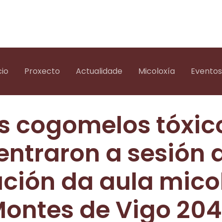
cio
Proxecto
Actualidade
Micoloxía
Eventos
s cogomelos tóxic
entraron a sesión 
ción da aula mico
Montes de Vigo 204