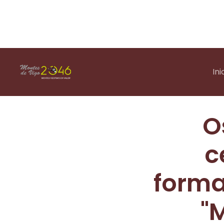
Ini
O
c
forma
"